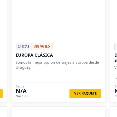
21 DÍAS
SIN VUELO
EUROPA CLÁSICA
D
Somos la mejor opción de viajes a Europa desde
Uruguay.
V
i
t
T
Desde
D
N/A
VER PAQUETE
N/A / DBL
N