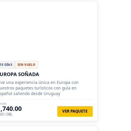
13 DÍAS
SIN VUELO
EUROPA SOÑADA
ive una experiencia única en Europa con
uestros paquetes turísticos con guía en
spañol saliendo desde Uruguay
esde
1,740.00
VER PAQUETE
SD / DBL