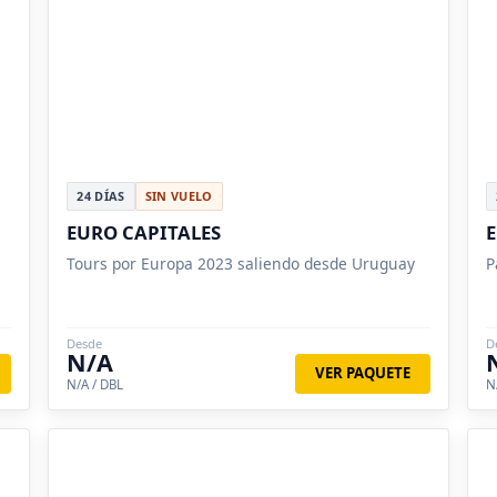
24 DÍAS
SIN VUELO
EURO CAPITALES
E
Tours por Europa 2023 saliendo desde Uruguay
P
Desde
D
N/A
VER PAQUETE
N/A / DBL
N