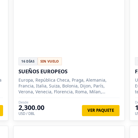
16 DÍAS
SIN VUELO
SUEÑOS EUROPEOS
F
a
Europa, República Checa, Praga, Alemania,
U
Francia, Italia, Suiza, Bolonia, Dijon, París,
E
Verona, Venecia, Florencia, Roma, Milan,
t
Frankfurt, Padua, Sirmione, Como, Lucerna,
Desde
D
Zurich, Nuremberg, Siena
2,300.00
VER PAQUETE
USD / DBL
U