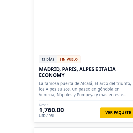
13 DÍAS
SIN VUELO
MADRID, PARIS, ALPES E ITALIA
ECONOMY
La famosa puerta de Alcalá, El arco del triunfo,
los Alpes suizos, un paseo en góndola en
Venecia, Nápoles y Pompeya y mas en este
circuito turístico en español conocerá.
Desde
1,760.00
VER PAQUETE
USD / DBL