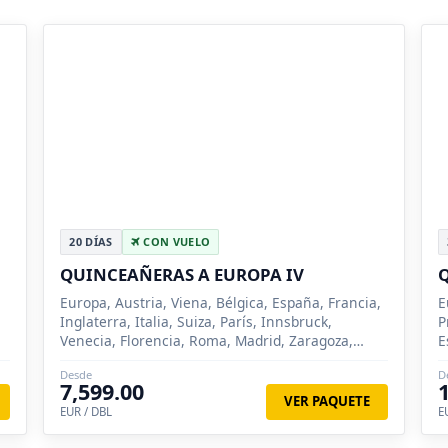
20 DÍAS
CON VUELO
QUINCEAÑERAS A EUROPA IV
Q
Europa, Austria, Viena, Bélgica, España, Francia,
E
Inglaterra, Italia, Suiza, París, Innsbruck,
P
Venecia, Florencia, Roma, Madrid, Zaragoza,
E
Barcelona, Londres, Brujas, Lucerna, Siena
S
Desde
D
R
7,599.00
VER PAQUETE
EUR / DBL
E