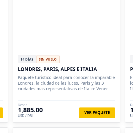
14 DÍAS
SIN VUELO
LONDRES, PARIS, ALPES E ITALIA
P
Paquete turístico ideal para conocer la imparable
E
Londres, la ciudad de las luces, Paris y las 3
i
ciudades mas representativas de Italia: Venecia,
I
Florencia y Roma.
Desde
D
1,885.00
VER PAQUETE
USD / DBL
U