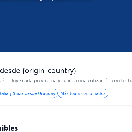
za desde {origin_country}
 incluye cada programa y solicita una cotización con fecha 
 Italia y Suiza desde Uruguay
Más tours combinados
ibles