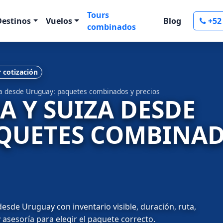
Tours
Destinos
Vuelos
Blog
+52
combinados
r cotización
uiza desde Uruguay: paquetes combinados y precios
IA Y SUIZA DESDE
QUETES COMBINAD
desde Uruguay con inventario visible, duración, ruta,
 asesoría para elegir el paquete correcto.