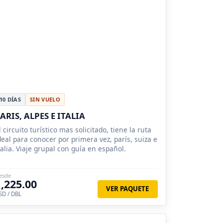
10 DÍAS
SIN VUELO
ARIS, ALPES E ITALIA
l circuito turístico mas solicitado, tiene la ruta
deal para conocer por primera vez, parís, suiza e
talia. Viaje grupal con guía en español.
esde
1,225.00
VER PAQUETE
SD / DBL