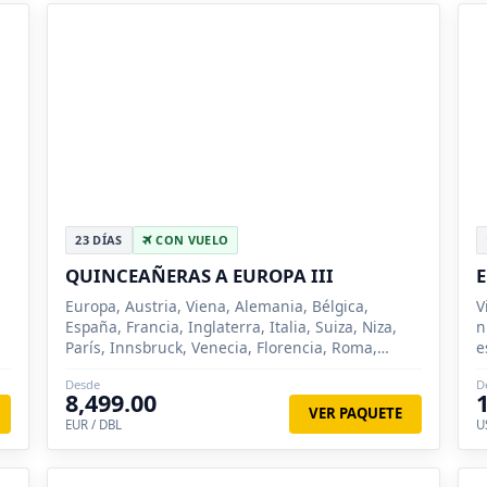
23 DÍAS
CON VUELO
QUINCEAÑERAS A EUROPA III
Europa, Austria, Viena, Alemania, Bélgica,
V
España, Francia, Inglaterra, Italia, Suiza, Niza,
n
París, Innsbruck, Venecia, Florencia, Roma,
e
Madrid, Zaragoza, Barcelona, Londres, Bruselas,
Desde
D
Brujas, Pisa, Lucer...
8,499.00
VER PAQUETE
EUR / DBL
U