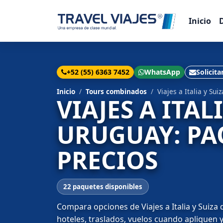
Inicio
+52 (55) 6363 7452
WhatsApp
Solicita
Inicio
Tours combinados
Viajes a Italia y S
VIAJES A ITAL
URUGUAY: PA
PRECIOS
22 paquetes disponibles
Compara opciones de Viajes a Italia y Suiza 
hoteles, traslados, vuelos cuando apliquen y