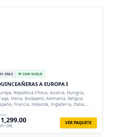
31 DÍAS
CON VUELO
UINCEAÑERAS A EUROPA I
uropa, República Checa, Austria, Hungria,
raga, Viena, Budapest, Alemania, Bélgica,
spaña, Francia, Holanda, Inglaterra, Italia,
uiza, París, Innsbruck, Venecia, Florencia,
esde
oma, Milan, Madrid, Zarago...
11,299.00
VER PAQUETE
UR / DBL