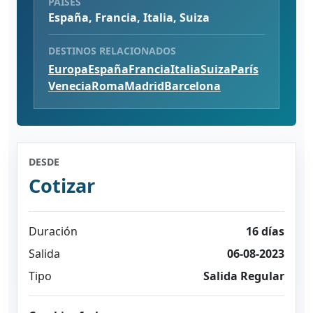
PAÍSES
España, Francia, Italia, Suiza
DESTINOS RELACIONADOS
Europa
España
Francia
Italia
Suiza
París
Venecia
Roma
Madrid
Barcelona
DESDE
Cotizar
Duración
16 días
Salida
06-08-2023
Tipo
Salida Regular