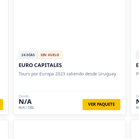
24 DÍAS
SIN VUELO
EURO CAPITALES
E
Tours por Europa 2023 saliendo desde Uruguay
P
Desde
D
N/A
VER PAQUETE
N/A / DBL
N