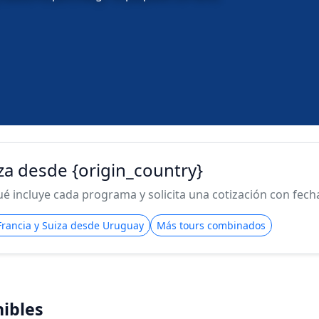
iza desde {origin_country}
 incluye cada programa y solicita una cotización con fecha 
 Francia y Suiza desde Uruguay
Más tours combinados
ibles