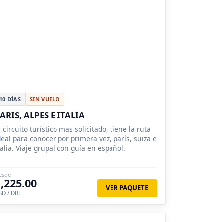
10 DÍAS
SIN VUELO
ARIS, ALPES E ITALIA
l circuito turístico mas solicitado, tiene la ruta
deal para conocer por primera vez, parís, suiza e
talia. Viaje grupal con guía en español.
esde
1,225.00
VER PAQUETE
SD / DBL