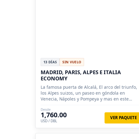
13 DÍAS
SIN VUELO
MADRID, PARIS, ALPES E ITALIA
ECONOMY
La famosa puerta de Alcalá, El arco del triunfo,
los Alpes suizos, un paseo en góndola en
Venecia, Nápoles y Pompeya y mas en este
circuito turístico en español conocerá.
Desde
1,760.00
VER PAQUETE
USD / DBL