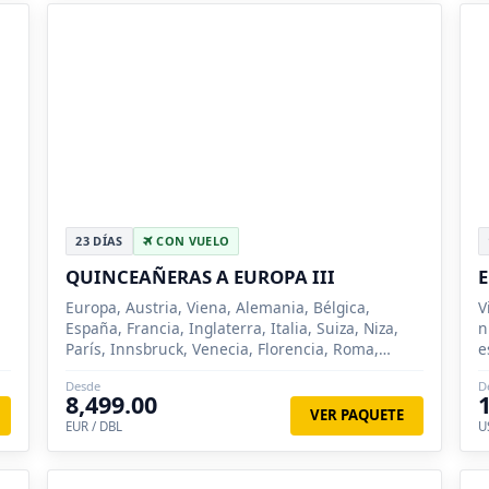
23 DÍAS
CON VUELO
QUINCEAÑERAS A EUROPA III
Europa, Austria, Viena, Alemania, Bélgica,
V
España, Francia, Inglaterra, Italia, Suiza, Niza,
n
París, Innsbruck, Venecia, Florencia, Roma,
e
Madrid, Zaragoza, Barcelona, Londres, Bruselas,
Desde
D
Brujas, Pisa, Lucer...
8,499.00
VER PAQUETE
EUR / DBL
U