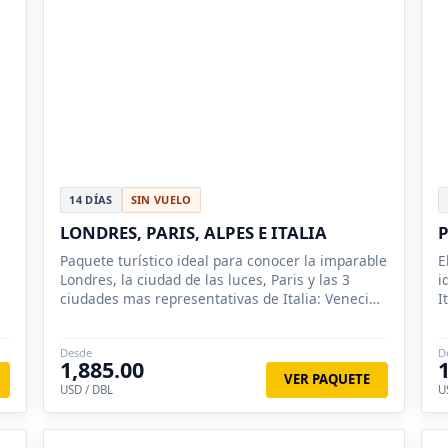
14 DÍAS
SIN VUELO
LONDRES, PARIS, ALPES E ITALIA
P
Paquete turístico ideal para conocer la imparable
E
Londres, la ciudad de las luces, Paris y las 3
i
ciudades mas representativas de Italia: Venecia,
I
Florencia y Roma.
Desde
D
1,885.00
VER PAQUETE
USD / DBL
U