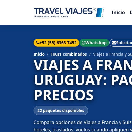
Inicio
+52 (55) 6363 7452
WhatsApp
Solicita
Inicio
Tours combinados
Viajes a Francia y 
VIAJES A FRA
URUGUAY: PA
PRECIOS
22 paquetes disponibles
Compara opciones de Viajes a Francia y Suiz
hoteles, traslados, vuelos cuando apliquen y