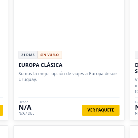
21 DÍAS
SIN VUELO
EUROPA CLÁSICA
D
Somos la mejor opción de viajes a Europa desde
Uruguay.
V
i
t
T
Desde
D
N/A
VER PAQUETE
N/A / DBL
N