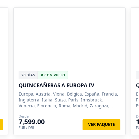
20 DÍAS
CON VUELO
QUINCEAÑERAS A EUROPA IV
Q
Europa, Austria, Viena, Bélgica, España, Francia,
E
Inglaterra, Italia, Suiza, París, Innsbruck,
P
Venecia, Florencia, Roma, Madrid, Zaragoza,
E
Barcelona, Londres, Brujas, Lucerna, Siena
S
Desde
D
R
7,599.00
VER PAQUETE
EUR / DBL
E