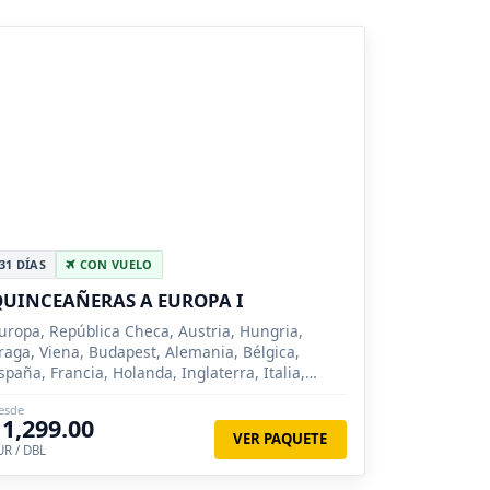
31 DÍAS
CON VUELO
UINCEAÑERAS A EUROPA I
uropa, República Checa, Austria, Hungria,
raga, Viena, Budapest, Alemania, Bélgica,
spaña, Francia, Holanda, Inglaterra, Italia,
uiza, París, Innsbruck, Venecia, Florencia,
esde
oma, Milan, Madrid, Zarago...
11,299.00
VER PAQUETE
UR / DBL