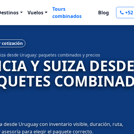
Tours
Destinos
Vuelos
Blog
+52
combinados
r cotización
Suiza desde Uruguay: paquetes combinados y precios
NCIA Y SUIZA DESD
QUETES COMBINAD
a desde Uruguay con inventario visible, duración, ruta,
 asesoría para elegir el paquete correcto.