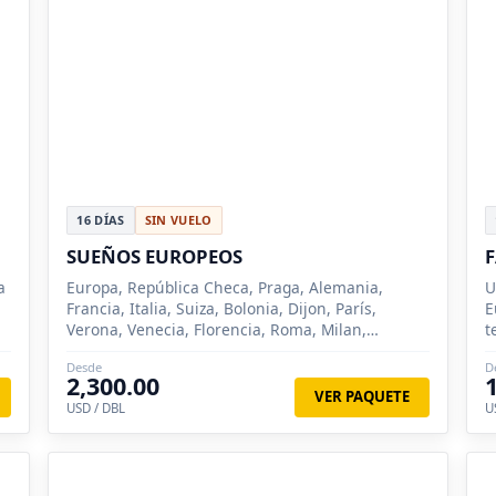
16 DÍAS
SIN VUELO
SUEÑOS EUROPEOS
F
a
Europa, República Checa, Praga, Alemania,
U
Francia, Italia, Suiza, Bolonia, Dijon, París,
E
Verona, Venecia, Florencia, Roma, Milan,
t
Frankfurt, Padua, Sirmione, Como, Lucerna,
Desde
D
Zurich, Nuremberg, Siena
2,300.00
VER PAQUETE
USD / DBL
U