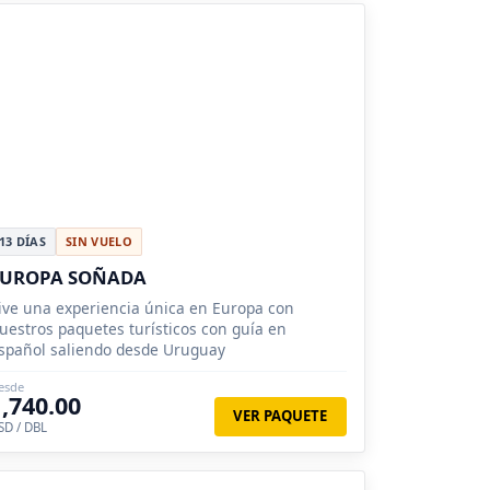
13 DÍAS
SIN VUELO
EUROPA SOÑADA
ive una experiencia única en Europa con
uestros paquetes turísticos con guía en
spañol saliendo desde Uruguay
esde
1,740.00
VER PAQUETE
SD / DBL