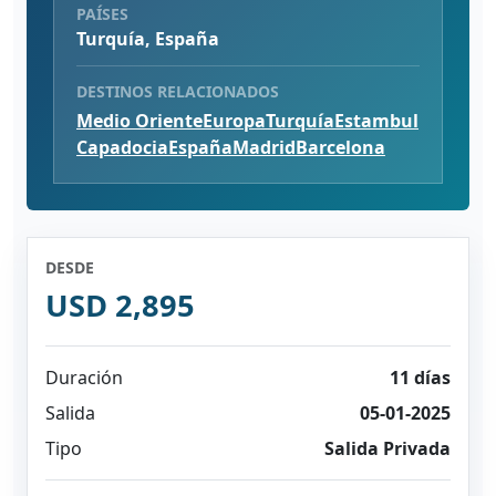
PAÍSES
Turquía, España
DESTINOS RELACIONADOS
Medio Oriente
Europa
Turquía
Estambul
Capadocia
España
Madrid
Barcelona
DESDE
USD 2,895
Duración
11 días
Salida
05-01-2025
Tipo
Salida Privada