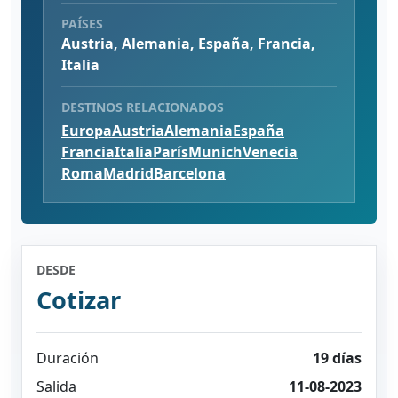
PAÍSES
Austria, Alemania, España, Francia,
Italia
DESTINOS RELACIONADOS
Europa
Austria
Alemania
España
Francia
Italia
París
Munich
Venecia
Roma
Madrid
Barcelona
DESDE
Cotizar
Duración
19 días
Salida
11-08-2023