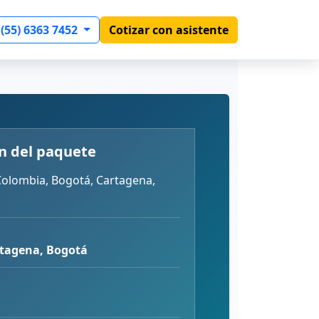
 (55) 6363 7452
Cotizar con asistente
n del paquete
olombia, Bogotá, Cartagena,
rtagena, Bogotá