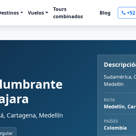
Tours
Destinos
Vuelos
Blog
+52
combinados
Descripció
Sudamérica, C
slumbrante
Medellín
ajara
RUTA
Medellín, Ca
á, Cartagena, Medellín
PAÍSES
Colombia
egular