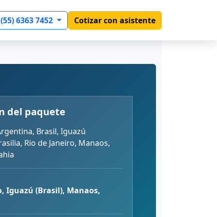
 (55) 6363 7452
Cotizar con asistente
n del paquete
rgentina, Brasil, Iguazú
rasilia, Rio de Janeiro, Manaos,
ahia
o, Iguazú (Brasil), Manaos,