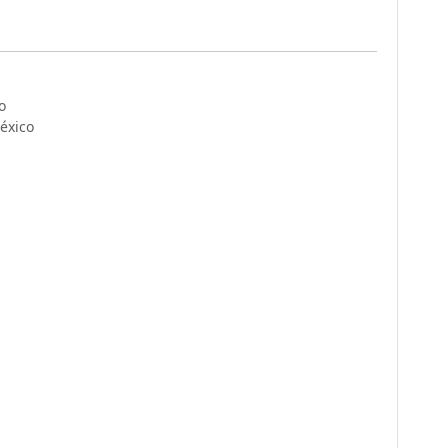
o
éxico