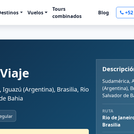
Tours
Destinos
Vuelos
Blog
+52
combinados
 Viaje
Descripció
Sudamérica, A
(Argentina), B
 Iguazú (Argentina), Brasilia, Rio
Salvador de B
 de Bahia
RUTA
egular
Rio de Janeir
Brasilia