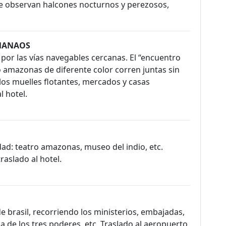
se observan halcones nocturnos y perezosos,
 MANAOS
por las vías navegables cercanas. El “encuentro
o amazonas de diferente color corren juntas sin
os muelles flotantes, mercados y casas
l hotel.
ad: teatro amazonas, museo del indio, etc.
traslado al hotel.
de brasil, recorriendo los ministerios, embajadas,
za de los tres poderes, etc. Traslado al aeropuerto